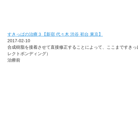
すきっぱの治療３【新宿 代々木 渋谷 初台 東京】
2017-02-10
合成樹脂を接着させて直接修正することによって、ここまですきっ
レクトボンディング）
治療前