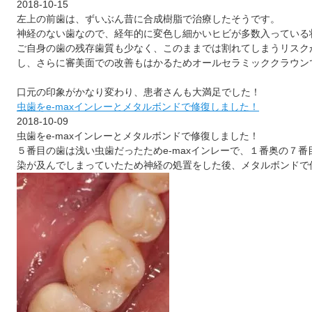
2018-10-15
左上の前歯は、ずいぶん昔に合成樹脂で治療したそうです。
神経のない歯なので、経年的に変色し細かいヒビが多数入っている
ご自身の歯の残存歯質も少なく、このままでは割れてしまうリスク
し、さらに審美面での改善もはかるためオールセラミッククラウン
口元の印象がかなり変わり、患者さんも大満足でした！
虫歯をe-maxインレーとメタルボンドで修復しました！
2018-10-09
虫歯をe-maxインレーとメタルボンドで修復しました！
５番目の歯は浅い虫歯だったためe-maxインレーで、１番奥の７
染が及んでしまっていたため神経の処置をした後、メタルボンドで