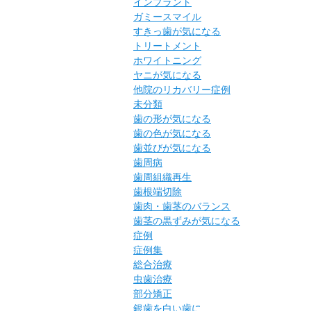
インプラント
ガミースマイル
すきっ歯が気になる
トリートメント
ホワイトニング
ヤニが気になる
他院のリカバリー症例
未分類
歯の形が気になる
歯の色が気になる
歯並びが気になる
歯周病
歯周組織再生
歯根端切除
歯肉・歯茎のバランス
歯茎の黒ずみが気になる
症例
症例集
総合治療
虫歯治療
部分矯正
銀歯を白い歯に